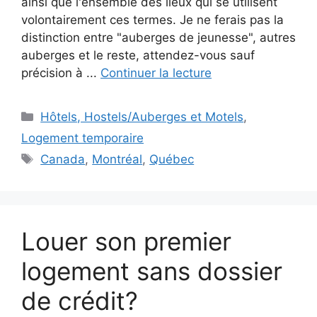
ainsi que l'ensemble des lieux qui se utilisent
volontairement ces termes. Je ne ferais pas la
distinction entre "auberges de jeunesse", autres
auberges et le reste, attendez-vous sauf
précision à ...
Continuer la lecture
Catégories
Hôtels, Hostels/Auberges et Motels
,
Logement temporaire
Étiquettes
Canada
,
Montréal
,
Québec
Louer son premier
logement sans dossier
de crédit?