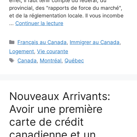
effet, il faut tenir compte du fédéral, du
provincial, des "rapports de force du marché",
et de la réglementation locale. Il vous incombe
...
Continuer la lecture
Catégories
Français au Canada
,
Immigrer au Canada
,
Logement
,
Vie courante
Étiquettes
Canada
,
Montréal
,
Québec
Nouveaux Arrivants:
Avoir une première
carte de crédit
canadienne et un