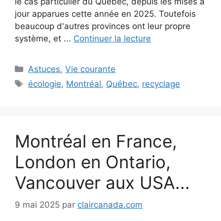
le cas particulier du Québec, depuis les mises à
jour apparues cette année en 2025. Toutefois
beaucoup d'autres provinces ont leur propre
système, et ...
Continuer la lecture
Catégories
Astuces
,
Vie courante
Étiquettes
écologie
,
Montréal
,
Québec
,
recyclage
Montréal en France,
London en Ontario,
Vancouver aux USA...
9 mai 2025
par
claircanada.com