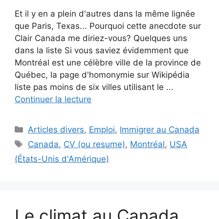
Et il y en a plein d'autres dans la même lignée
que Paris, Texas... Pourquoi cette anecdote sur
Clair Canada me diriez-vous? Quelques uns
dans la liste Si vous saviez évidemment que
Montréal est une célèbre ville de la province de
Québec, la page d'homonymie sur Wikipédia
liste pas moins de six villes utilisant le ...
Continuer la lecture
Catégories
Articles divers
,
Emploi
,
Immigrer au Canada
Étiquettes
Canada
,
CV (ou resume)
,
Montréal
,
USA
(États-Unis d'Amérique)
Le climat au Canada