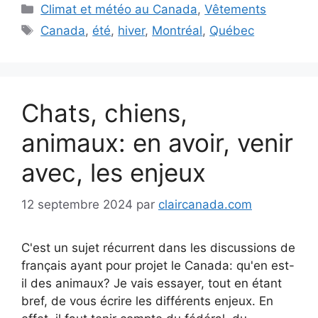
Catégories
Climat et météo au Canada
,
Vêtements
Étiquettes
Canada
,
été
,
hiver
,
Montréal
,
Québec
Chats, chiens,
animaux: en avoir, venir
avec, les enjeux
12 septembre 2024
par
claircanada.com
C'est un sujet récurrent dans les discussions de
français ayant pour projet le Canada: qu'en est-
il des animaux? Je vais essayer, tout en étant
bref, de vous écrire les différents enjeux. En