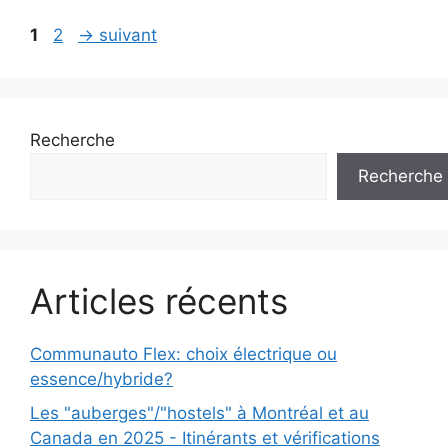
Page
Page
1
2
→
suivant
Recherche
Recherche
Articles récents
Communauto Flex: choix électrique ou
essence/hybride?
Les "auberges"/"hostels" à Montréal et au
Canada en 2025 - Itinérants et vérifications