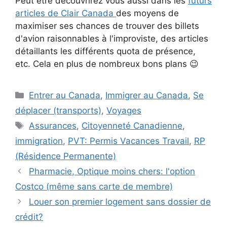
Peut être découvrirez vous aussi dans les
futurs
articles de Clair Canada
des moyens de
maximiser ses chances de trouver des billets
d'avion raisonnables à l'improviste, des articles
détaillants les différents quota de présence,
etc. Cela en plus de nombreux bons plans 😉
Catégories
Entrer au Canada
,
Immigrer au Canada
,
Se
déplacer (transports)
,
Voyages
Étiquettes
Assurances
,
Citoyenneté Canadienne
,
immigration
,
PVT: Permis Vacances Travail
,
RP
(Résidence Permanente)
Pharmacie, Optique moins chers: l'option
Costco (même sans carte de membre)
Louer son premier logement sans dossier de
crédit?