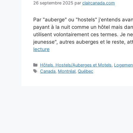
26 septembre 2025
par
claircanada.com
Par "auberge" ou "hostels" j'entends avan
payant à la nuit comme un hôtel mais dans
utilisent volontairement ces termes. Je ne
jeunesse", autres auberges et le reste, at
lecture
Catégories
Hôtels, Hostels/Auberges et Motels
,
Logement
Étiquettes
Canada
,
Montréal
,
Québec