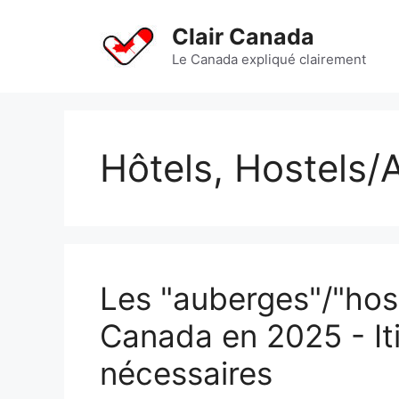
Aller
au
Clair Canada
contenu
Le Canada expliqué clairement
Hôtels, Hostels/
Les "auberges"/"host
Canada en 2025 - Iti
nécessaires