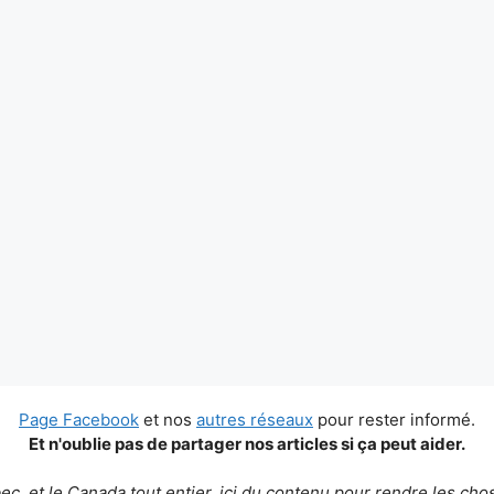
Page Facebook
et nos
autres réseaux
pour rester informé.
Et n'oublie pas de partager nos articles si ça peut aider.
c, et le Canada tout entier, ici du contenu pour rendre les chos