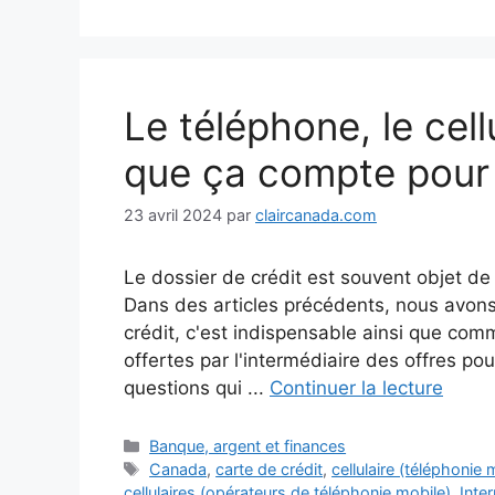
Le téléphone, le cell
que ça compte pour 
23 avril 2024
par
claircanada.com
Le dossier de crédit est souvent objet d
Dans des articles précédents, nous avons
crédit, c'est indispensable ainsi que comm
offertes par l'intermédiaire des offres p
questions qui ...
Continuer la lecture
Catégories
Banque, argent et finances
Étiquettes
Canada
,
carte de crédit
,
cellulaire (téléphonie 
cellulaires (opérateurs de téléphonie mobile)
,
Inte