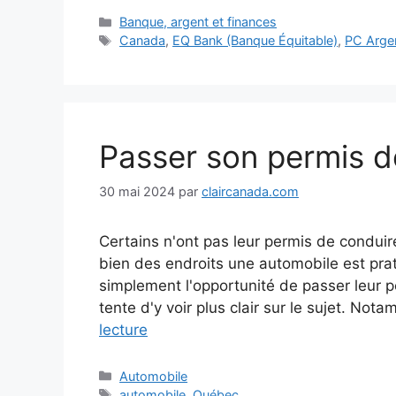
Catégories
Banque, argent et finances
Étiquettes
Canada
,
EQ Bank (Banque Équitable)
,
PC Argen
Passer son permis 
30 mai 2024
par
claircanada.com
Certains n'ont pas leur permis de conduir
bien des endroits une automobile est prat
simplement l'opportunité de passer leur 
tente d'y voir plus clair sur le sujet. Not
lecture
Catégories
Automobile
Étiquettes
automobile
,
Québec