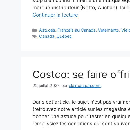
stop bien connu ni même une marque équi
marque distributeur (Netto, Auchan). Ici qu
Continuer la lecture
Catégories
Astuces
,
Français au Canada
,
Vêtements
,
Vie 
Étiquettes
Canada
,
Québec
Costco: se faire offr
22 juillet 2024
par
claircanada.com
Dans cet article, le sujet n'est pas vraime
(retrouvez notre article sur les magasins
donner une astuce pour tester en quelque
remplissiez les conditions qui sont souvent