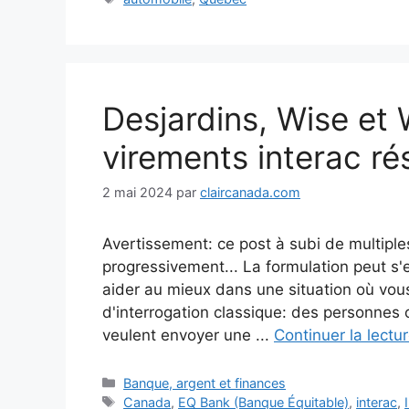
Desjardins, Wise et 
virements interac ré
2 mai 2024
par
claircanada.com
Avertissement: ce post à subi de multiples
progressivement... La formulation peut s
aider au mieux dans une situation où vous
d'interrogation classique: des personnes o
veulent envoyer une ...
Continuer la lectu
Catégories
Banque, argent et finances
Étiquettes
Canada
,
EQ Bank (Banque Équitable)
,
interac
,