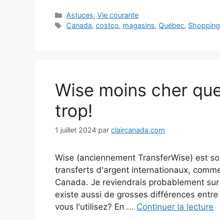
Catégories
Astuces
,
Vie courante
Étiquettes
Canada
,
costco
,
magasins
,
Québec
,
Shoppin
Wise moins cher qu
trop!
1 juillet 2024
par
claircanada.com
Wise (anciennement TransferWise) est so
transferts d'argent internationaux, comme
Canada. Je reviendrais probablement sur l
existe aussi de grosses différences entre
vous l'utilisez? En ...
Continuer la lecture