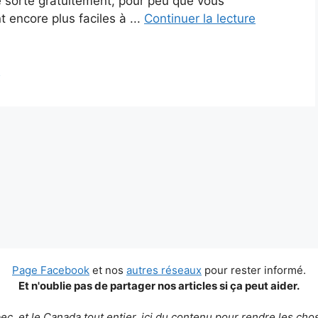
 sorte gratuitement, pour peu que vous
 encore plus faciles à ...
Continuer la lecture
g
Page Facebook
et nos
autres réseaux
pour rester informé.
Et n'oublie pas de partager nos articles si ça peut aider.
c, et le Canada tout entier, ici du contenu pour rendre les chos