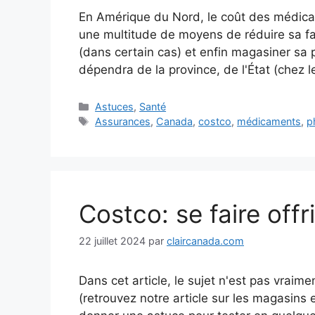
En Amérique du Nord, le coût des médicam
une multitude de moyens de réduire sa fac
(dans certain cas) et enfin magasiner sa 
dépendra de la province, de l'État (chez le
Catégories
Astuces
,
Santé
Étiquettes
Assurances
,
Canada
,
costco
,
médicaments
,
p
Costco: se faire offr
22 juillet 2024
par
claircanada.com
Dans cet article, le sujet n'est pas vraime
(retrouvez notre article sur les magasins