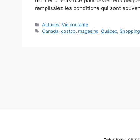
donner une astuce pour tester en quelque
remplissiez les conditions qui sont souvent
Catégories
Astuces
,
Vie courante
Étiquettes
Canada
,
costco
,
magasins
,
Québec
,
Shoppin
"
Montréal, Québe