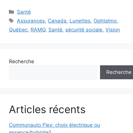
Catégories
Santé
Étiquettes
Assurances
,
Canada
,
Lunettes
,
Ophtalmo
,
Québec
,
RAMQ
,
Santé
,
sécurité sociale
,
Vision
Recherche
Recherche
Articles récents
Communauto Flex: choix électrique ou
essence/hybride?