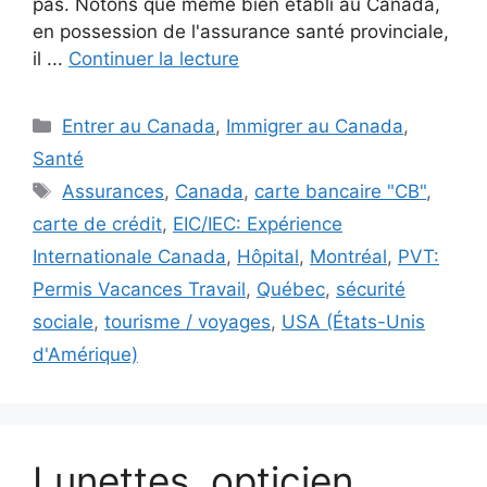
pas. Notons que même bien établi au Canada,
en possession de l'assurance santé provinciale,
il ...
Continuer la lecture
Catégories
Entrer au Canada
,
Immigrer au Canada
,
Santé
Étiquettes
Assurances
,
Canada
,
carte bancaire "CB"
,
carte de crédit
,
EIC/IEC: Expérience
Internationale Canada
,
Hôpital
,
Montréal
,
PVT:
Permis Vacances Travail
,
Québec
,
sécurité
sociale
,
tourisme / voyages
,
USA (États-Unis
d'Amérique)
Lunettes, opticien,