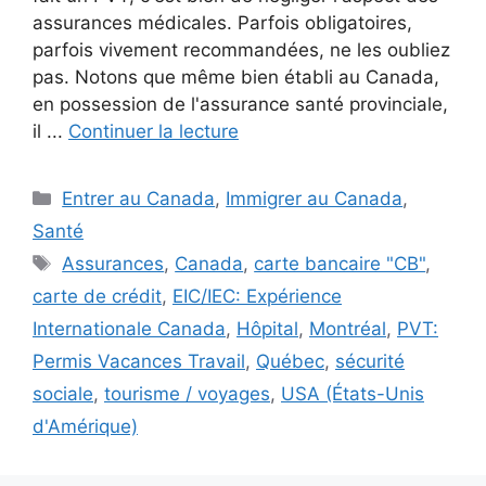
assurances médicales. Parfois obligatoires,
parfois vivement recommandées, ne les oubliez
pas. Notons que même bien établi au Canada,
en possession de l'assurance santé provinciale,
il ...
Continuer la lecture
Catégories
Entrer au Canada
,
Immigrer au Canada
,
Santé
Étiquettes
Assurances
,
Canada
,
carte bancaire "CB"
,
carte de crédit
,
EIC/IEC: Expérience
Internationale Canada
,
Hôpital
,
Montréal
,
PVT:
Permis Vacances Travail
,
Québec
,
sécurité
sociale
,
tourisme / voyages
,
USA (États-Unis
d'Amérique)