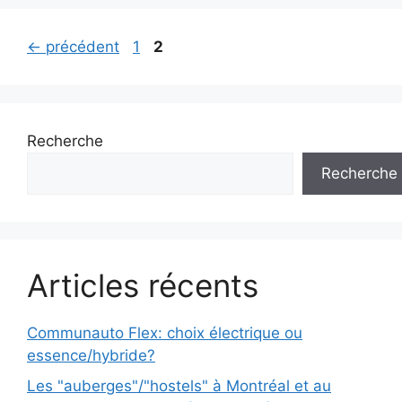
Page
Page
←
précédent
1
2
Recherche
Recherche
Articles récents
Communauto Flex: choix électrique ou
essence/hybride?
Les "auberges"/"hostels" à Montréal et au