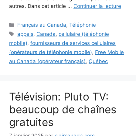
autres. Dans cet article ...
Continuer la lecture
Catégories
Français au Canada
,
Téléphonie
Étiquettes
appels
,
Canada
,
cellulaire (téléphonie
mobile)
,
fournisseurs de services cellulaires
(opérateurs de téléphonie mobile)
,
Free Mobile
au Canada (opérateur français)
,
Québec
Télévision: Pluto TV:
beaucoup de chaînes
gratuites
7 janvier 2025
par
claircanada.com