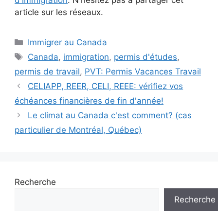
d'immigration
. N'hésitez pas à partager cet
article sur les réseaux.
Catégories
Immigrer au Canada
Étiquettes
Canada
,
immigration
,
permis d'études
,
permis de travail
,
PVT: Permis Vacances Travail
CELIAPP, REER, CELI, REEE: vérifiez vos
échéances financières de fin d'année!
Le climat au Canada c'est comment? (cas
particulier de Montréal, Québec)
Recherche
Recherche