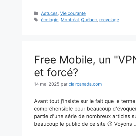
Catégories
Astuces
,
Vie courante
Étiquettes
écologie
,
Montréal
,
Québec
,
recyclage
Free Mobile, un "VP
et forcé?
14 mai 2025
par
claircanada.com
Avant tout j'insiste sur le fait que le te
compréhensible pour beaucoup d'évoquer l
partie d'une série de nombreux articles s
beaucoup le public de ce site 😉 Voyons .