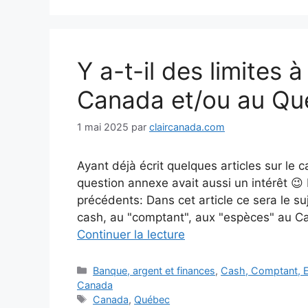
Y a-t-il des limites à
Canada et/ou au Q
1 mai 2025
par
claircanada.com
Ayant déjà écrit quelques articles sur le 
question annexe avait aussi un intérêt 😉
précédents: Dans cet article ce sera le suje
cash, au "comptant", aux "espèces" au Can
Continuer la lecture
Catégories
Banque, argent et finances
,
Cash, Comptant, E
Canada
Étiquettes
Canada
,
Québec