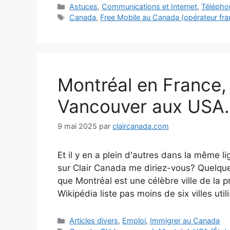
Catégories
Astuces
,
Communications et Internet
,
Télépho
Étiquettes
Canada
,
Free Mobile au Canada (opérateur fra
Montréal en France,
Vancouver aux USA.
9 mai 2025
par
claircanada.com
Et il y en a plein d'autres dans la même l
sur Clair Canada me diriez-vous? Quelque
que Montréal est une célèbre ville de la
Wikipédia liste pas moins de six villes utili
Catégories
Articles divers
,
Emploi
,
Immigrer au Canada