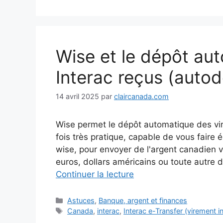
Wise et le dépôt au
Interac reçus (autod
14 avril 2025
par
claircanada.com
Wise permet le dépôt automatique des vire
fois très pratique, capable de vous fair
wise, pour envoyer de l'argent canadien v
euros, dollars américains ou toute autre dev
Continuer la lecture
Catégories
Astuces
,
Banque, argent et finances
Étiquettes
Canada
,
interac
,
Interac e-Transfer (virement i