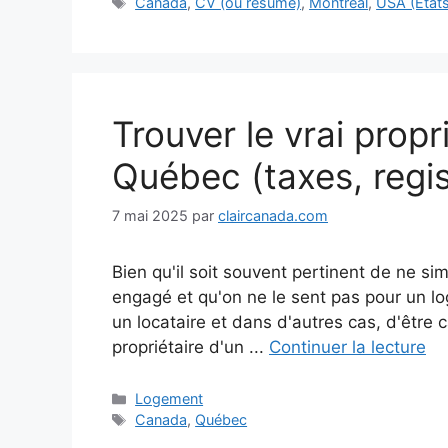
Étiquettes
Canada
,
CV (ou resume)
,
Montréal
,
USA (État
Trouver le vrai prop
Québec (taxes, regist
7 mai 2025
par
claircanada.com
Bien qu'il soit souvent pertinent de ne si
engagé et qu'on ne le sent pas pour un log
un locataire et dans d'autres cas, d'être c
propriétaire d'un ...
Continuer la lecture
Catégories
Logement
Étiquettes
Canada
,
Québec