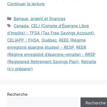
Continuer la lecture
Catégories
Banque, argent et finances
Étiquettes
Canada
,
CELI (Compte d'Épargne Libre
d'Impôts) - TFSA (Tax Free Savings Account)
,
CELIAPP - FHSA
,
Québec
,
REEE (Régime
enregistré épargne études) - RESP
,
REER
(Régime enregistré d’épargne-retraite) - RRSP
(Registered Retirement Savings Plan)
,
Retraite
(s'y préparer)
Recherche
Recherche